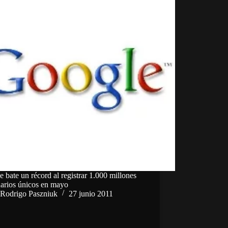
 bate un récord al registrar 1.000 millones
uarios únicos en mayo
Rodrigo Paszniuk
27 junio 2011