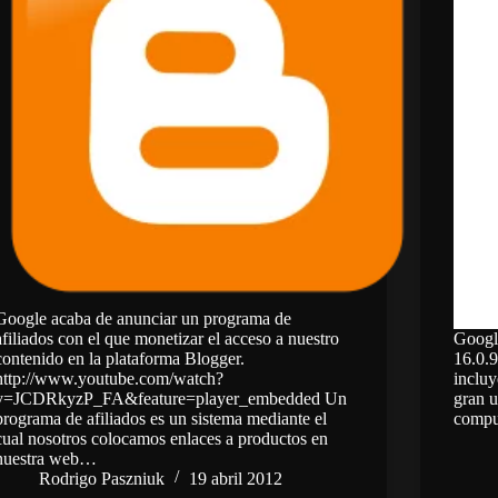
Google acaba de anunciar un programa de
afiliados con el que monetizar el acceso a nuestro
Google
contenido en la plataforma Blogger.
16.0.
http://www.youtube.com/watch?
incluy
v=JCDRkyzP_FA&feature=player_embedded Un
gran u
programa de afiliados es un sistema mediante el
comput
cual nosotros colocamos enlaces a productos en
nuestra web…
Rodrigo Paszniuk
19 abril 2012