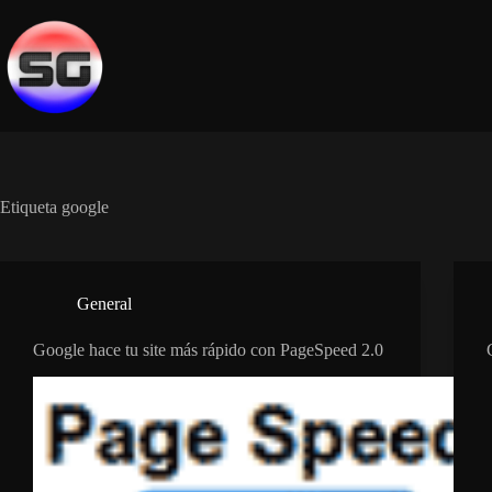
Saltar
al
contenido
Etiqueta
google
General
Google hace tu site más rápido con PageSpeed 2.0